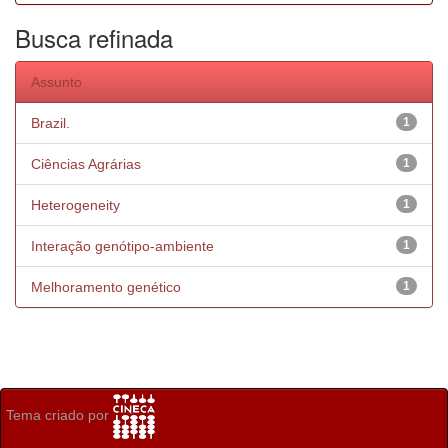
Busca refinada
Assunto
Brazil.
1
Ciências Agrárias
1
Heterogeneity
1
Interação genótipo-ambiente
1
Melhoramento genético
1
Tema criado por