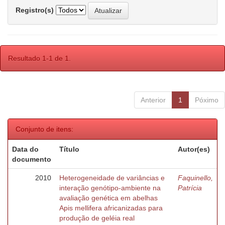
Registro(s)
Resultado 1-1 de 1.
Anterior
1
Póximo
Conjunto de itens:
Data do
Título
Autor(es)
documento
2010
Heterogeneidade de variâncias e
Faquinello,
interação genótipo-ambiente na
Patrícia
avaliação genética em abelhas
Apis mellifera africanizadas para
produção de geléia real