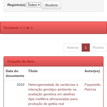
Registro(s)
Resultado 1-1 de 1.
Anterior
1
Póximo
Conjunto de itens:
Data do
Título
Autor(es)
documento
2010
Heterogeneidade de variâncias e
Faquinello,
interação genótipo-ambiente na
Patrícia
avaliação genética em abelhas
Apis mellifera africanizadas para
produção de geléia real