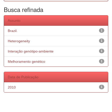
Busca refinada
Assunto
Brazil.
1
Heterogeneity
1
Interação genótipo-ambiente
1
Melhoramento genético
1
Data de Publicação
2010
1