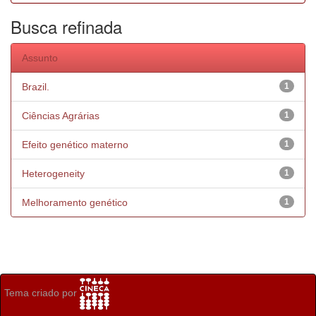
Busca refinada
Assunto
Brazil.
1
Ciências Agrárias
1
Efeito genético materno
1
Heterogeneity
1
Melhoramento genético
1
Tema criado por