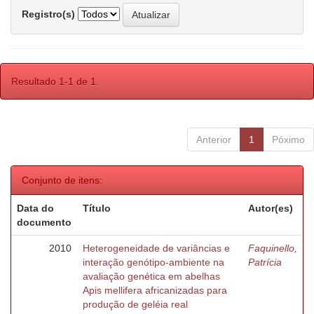
Registro(s)
Resultado 1-1 de 1.
Anterior
1
Póximo
Conjunto de itens:
Data do
Título
Autor(es)
documento
2010
Heterogeneidade de variâncias e
Faquinello,
interação genótipo-ambiente na
Patrícia
avaliação genética em abelhas
Apis mellifera africanizadas para
produção de geléia real