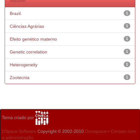
Assunto
Brazil.
1
Ciências Agrárias
1
Efeito genético materno
1
Genetic correlation
1
Heterogeneity
1
Zootecnia
1
Tema criado por
DSpace Software
Copyright © 2002-2010
Duraspace
-
Contato com
a administração