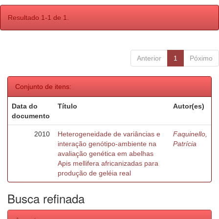
Resultado 1-1 de 1.
Anterior
1
Póximo
Conjunto de itens:
Data do
Título
Autor(es)
documento
2010
Heterogeneidade de variâncias e
Faquinello,
interação genótipo-ambiente na
Patrícia
avaliação genética em abelhas
Apis mellifera africanizadas para
produção de geléia real
Busca refinada