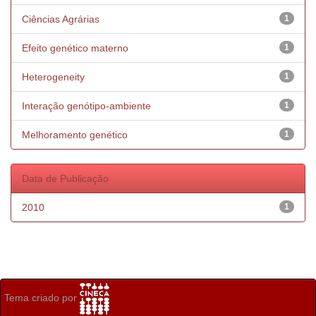
Ciências Agrárias
1
Efeito genético materno
1
Heterogeneity
1
Interação genótipo-ambiente
1
Melhoramento genético
1
Data de Publicação
2010
1
Tema criado por