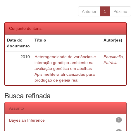
Anterior
1
Póximo
Conjunto de itens:
Data do
Título
Autor(es)
documento
2010
Heterogeneidade de variâncias e
Faquinello,
interação genótipo-ambiente na
Patrícia
avaliação genética em abelhas
Apis mellifera africanizadas para
produção de geléia real
Busca refinada
Assunto
Bayesian Inference
1