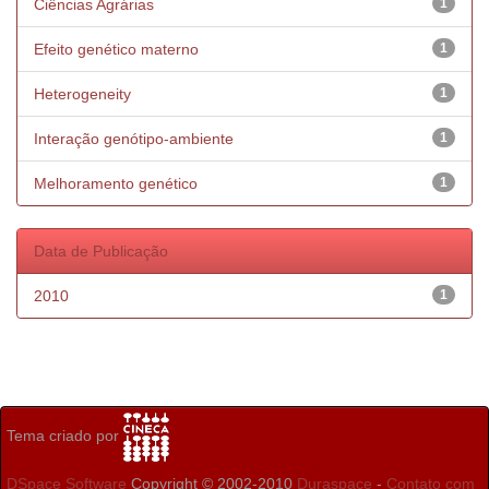
Ciências Agrárias
1
Efeito genético materno
1
Heterogeneity
1
Interação genótipo-ambiente
1
Melhoramento genético
1
Data de Publicação
2010
1
Tema criado por
DSpace Software
Copyright © 2002-2010
Duraspace
-
Contato com