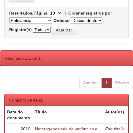
Resultados/Página
|
Ordenar registros por
Ordenar
Registro(s)
Resultado 1-1 de 1.
Anterior
1
Póximo
Conjunto de itens:
Data do
Título
Autor(es)
documento
2010
Heterogeneidade de variâncias e
Faquinello,