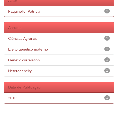
Autor
Faquinello, Patrícia
1
Assunto
Ciências Agrárias
1
Efeito genético materno
1
Genetic correlation
1
Heterogeneity
1
Data de Publicação
2010
1