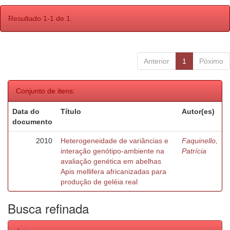
Resultado 1-1 de 1.
Anterior
1
Póximo
Conjunto de itens:
Data do
Título
Autor(es)
documento
2010
Heterogeneidade de variâncias e
Faquinello,
interação genótipo-ambiente na
Patrícia
avaliação genética em abelhas
Apis mellifera africanizadas para
produção de geléia real
Busca refinada