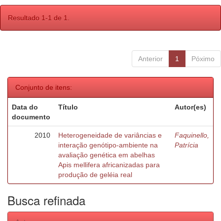
Resultado 1-1 de 1.
Anterior
1
Póximo
Conjunto de itens:
Data do
Título
Autor(es)
documento
2010
Heterogeneidade de variâncias e
Faquinello,
interação genótipo-ambiente na
Patrícia
avaliação genética em abelhas
Apis mellifera africanizadas para
produção de geléia real
Busca refinada