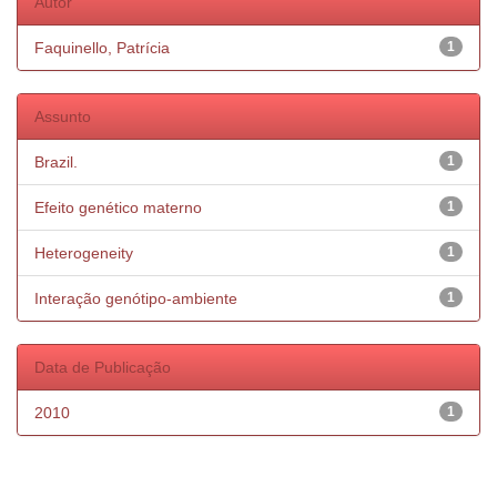
Autor
Faquinello, Patrícia
1
Assunto
Brazil.
1
Efeito genético materno
1
Heterogeneity
1
Interação genótipo-ambiente
1
Data de Publicação
2010
1