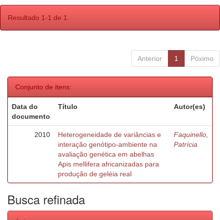
Resultado 1-1 de 1.
Anterior
1
Póximo
Conjunto de itens:
Data do
Título
Autor(es)
documento
2010
Heterogeneidade de variâncias e
Faquinello,
interação genótipo-ambiente na
Patrícia
avaliação genética em abelhas
Apis mellifera africanizadas para
produção de geléia real
Busca refinada