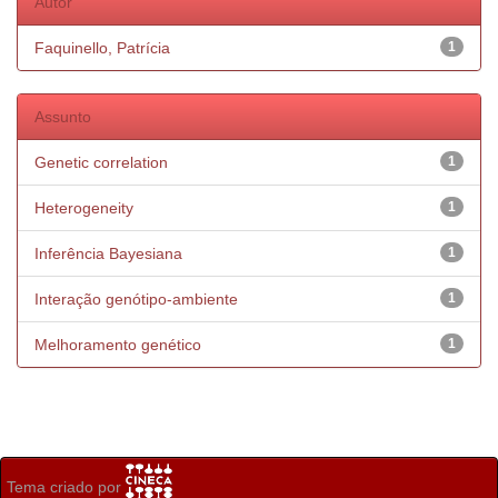
Autor
Faquinello, Patrícia
1
Assunto
Genetic correlation
1
Heterogeneity
1
Inferência Bayesiana
1
Interação genótipo-ambiente
1
Melhoramento genético
1
Tema criado por