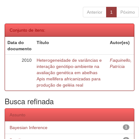
Anterior
1
Póximo
Conjunto de itens:
Data do
Título
Autor(es)
documento
2010
Heterogeneidade de variâncias e
Faquinello,
interação genótipo-ambiente na
Patrícia
avaliação genética em abelhas
Apis mellifera africanizadas para
produção de geléia real
Busca refinada
Assunto
Bayesian Inference
1