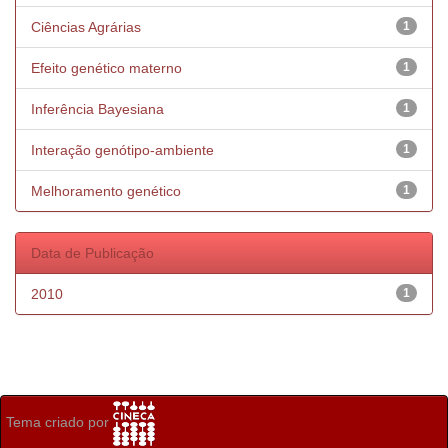
Ciências Agrárias
1
Efeito genético materno
1
Inferência Bayesiana
1
Interação genótipo-ambiente
1
Melhoramento genético
1
Data de Publicação
2010
1
Tema criado por