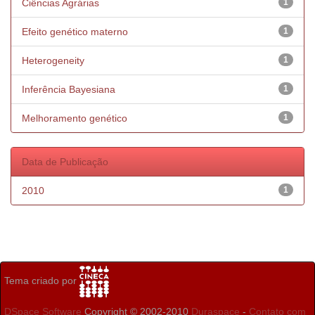
Ciências Agrárias
1
Efeito genético materno
1
Heterogeneity
1
Inferência Bayesiana
1
Melhoramento genético
1
Data de Publicação
2010
1
Tema criado por
DSpace Software
Copyright © 2002-2010
Duraspace
-
Contato com