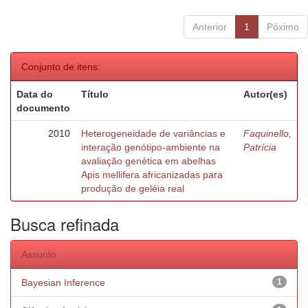
Anterior
1
Póximo
Conjunto de itens:
Data do
Título
Autor(es)
documento
2010
Heterogeneidade de variâncias e
Faquinello,
interação genótipo-ambiente na
Patrícia
avaliação genética em abelhas
Apis mellifera africanizadas para
produção de geléia real
Busca refinada
Assunto
Bayesian Inference
1