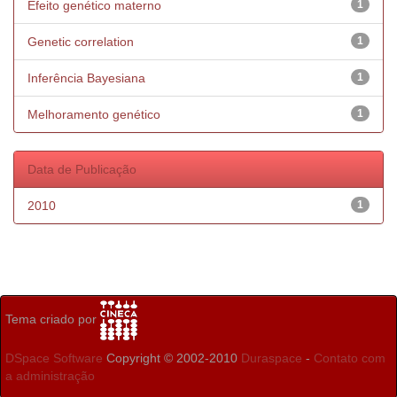
Efeito genético materno
1
Genetic correlation
1
Inferência Bayesiana
1
Melhoramento genético
1
Data de Publicação
2010
1
Tema criado por
DSpace Software
Copyright © 2002-2010
Duraspace
-
Contato com
a administração