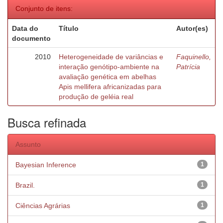
Conjunto de itens:
Data do
Título
Autor(es)
documento
2010
Heterogeneidade de variâncias e
Faquinello,
interação genótipo-ambiente na
Patrícia
avaliação genética em abelhas
Apis mellifera africanizadas para
produção de geléia real
Busca refinada
Assunto
Bayesian Inference
1
Brazil.
1
Ciências Agrárias
1