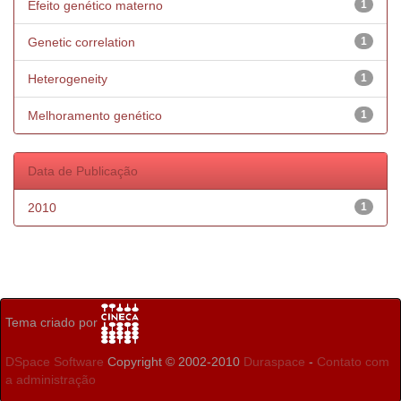
Efeito genético materno
1
Genetic correlation
1
Heterogeneity
1
Melhoramento genético
1
Data de Publicação
2010
1
Tema criado por
DSpace Software
Copyright © 2002-2010
Duraspace
-
Contato com
a administração