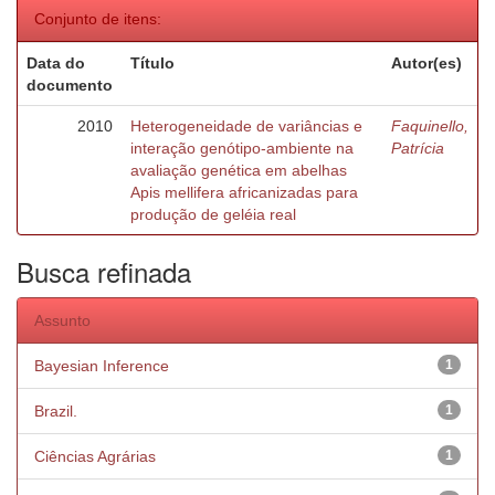
Conjunto de itens:
Data do
Título
Autor(es)
documento
2010
Heterogeneidade de variâncias e
Faquinello,
interação genótipo-ambiente na
Patrícia
avaliação genética em abelhas
Apis mellifera africanizadas para
produção de geléia real
Busca refinada
Assunto
Bayesian Inference
1
Brazil.
1
Ciências Agrárias
1