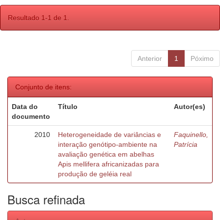
Resultado 1-1 de 1.
Anterior
1
Póximo
Conjunto de itens:
Data do
Título
Autor(es)
documento
2010
Heterogeneidade de variâncias e
Faquinello,
interação genótipo-ambiente na
Patrícia
avaliação genética em abelhas
Apis mellifera africanizadas para
produção de geléia real
Busca refinada