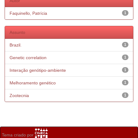
Autor
Faquinello, Patrícia
1
Assunto
Brazil.
1
Genetic correlation
1
Interação genótipo-ambiente
1
Melhoramento genético
1
Zootecnia
1
Tema criado por