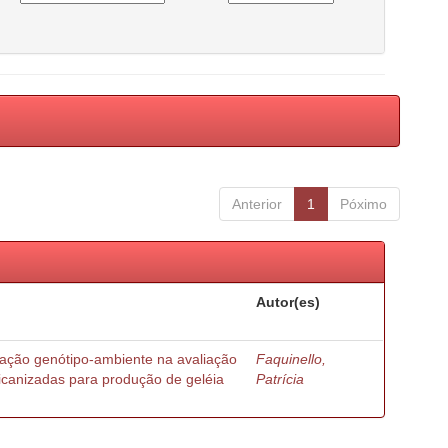
Anterior
1
Póximo
Autor(es)
ração genótipo-ambiente na avaliação
Faquinello,
ricanizadas para produção de geléia
Patrícia