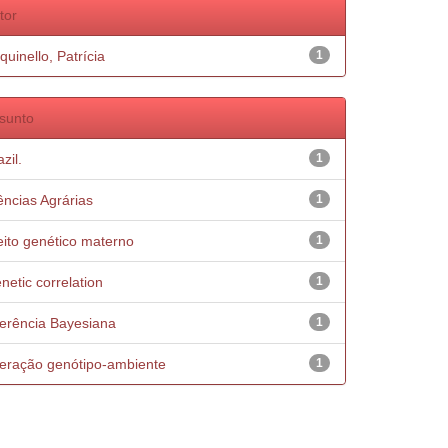
tor
quinello, Patrícia
1
sunto
zil.
1
ências Agrárias
1
eito genético materno
1
netic correlation
1
ferência Bayesiana
1
teração genótipo-ambiente
1