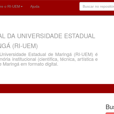
re o RI-UEM
Ajuda
AL DA UNIVERSIDADE ESTADUAL
GÁ (RI-UEM)
a Universidade Estadual de Maringá (RI-UEM) é
ria institucional (científica, técnica, artística e
e Maringá em formato digital.
Bu