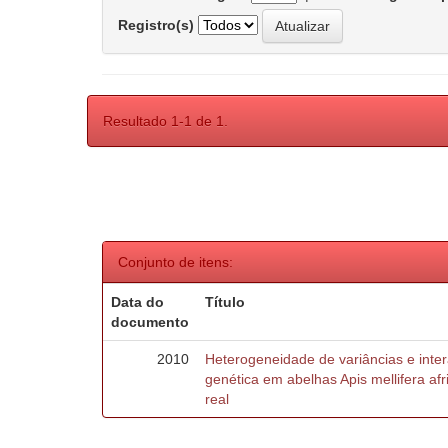
Registro(s)
Resultado 1-1 de 1.
Conjunto de itens:
Data do
Título
documento
2010
Heterogeneidade de variâncias e inte
genética em abelhas Apis mellifera af
real