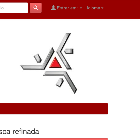
Entrar em:
Idioma
sca refinada