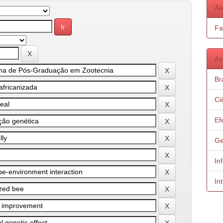
Au
Fa
As
Bra
Ci
Ef
Ge
In
In