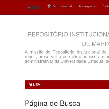
Página inicial
Navegar
Sob
Skip
navigation
REPOSITÓRIO INSTITUCION
DE MARIN
A missão do Repositório Institucional d
reunir, preservar e permitir o acesso à memó
administrativa) da Universidade Estadual d
RI-UEM
Página de Busca