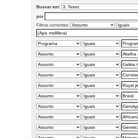
Buscar em:
por
Filtros correntes: