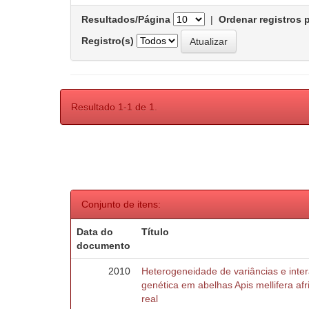
Resultados/Página
|
Ordenar registros 
Registro(s)
Resultado 1-1 de 1.
Conjunto de itens:
Data do
Título
documento
2010
Heterogeneidade de variâncias e inte
genética em abelhas Apis mellifera af
real