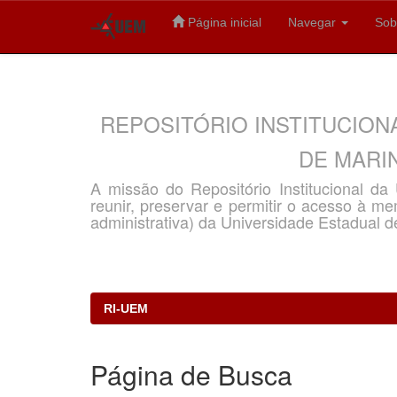
Página inicial
Navegar
Sob
Skip
navigation
REPOSITÓRIO INSTITUCION
DE MARIN
A missão do Repositório Institucional d
reunir, preservar e permitir o acesso à memó
administrativa) da Universidade Estadual d
RI-UEM
Página de Busca