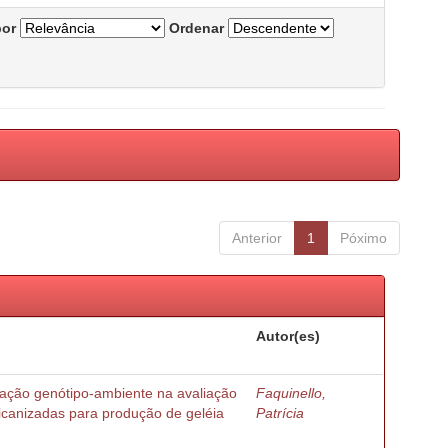
por
Ordenar
Anterior
1
Póximo
Autor(es)
ração genótipo-ambiente na avaliação
Faquinello,
ricanizadas para produção de geléia
Patrícia