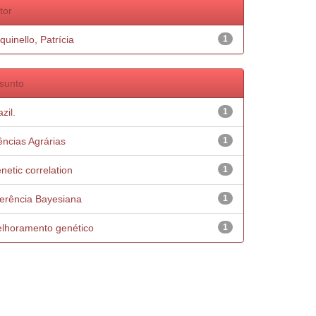
tor
quinello, Patrícia
1
sunto
zil.
1
ências Agrárias
1
netic correlation
1
ferência Bayesiana
1
lhoramento genético
1