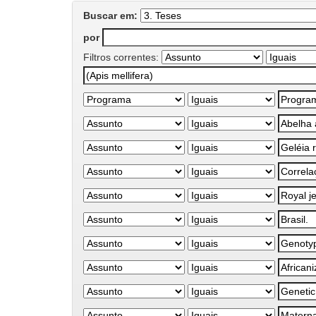
Buscar em:
por
Filtros correntes: