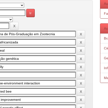
Au
Fa
As
Bra
Ci
Ge
In
Me