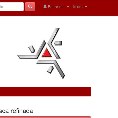
Entrar em:
Idioma
sca refinada