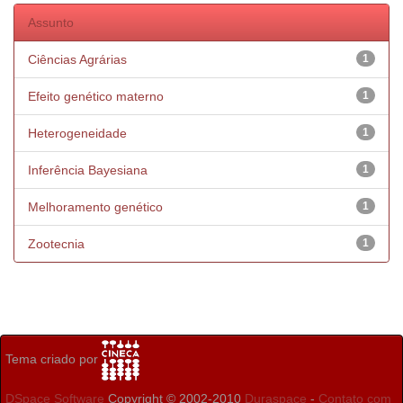
Assunto
Ciências Agrárias
1
Efeito genético materno
1
Heterogeneidade
1
Inferência Bayesiana
1
Melhoramento genético
1
Zootecnia
1
Tema criado por
DSpace Software
Copyright © 2002-2010
Duraspace
-
Contato com