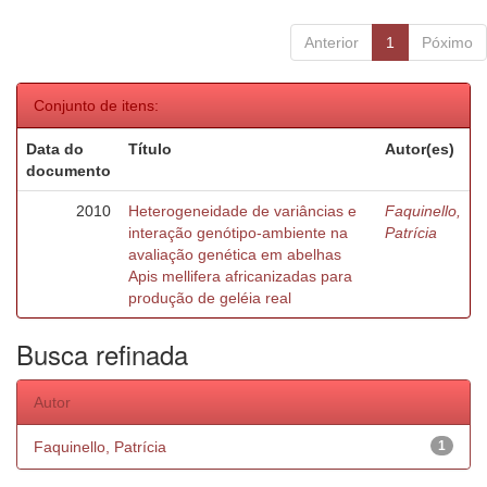
Anterior
1
Póximo
Conjunto de itens:
Data do
Título
Autor(es)
documento
2010
Heterogeneidade de variâncias e
Faquinello,
interação genótipo-ambiente na
Patrícia
avaliação genética em abelhas
Apis mellifera africanizadas para
produção de geléia real
Busca refinada
Autor
Faquinello, Patrícia
1