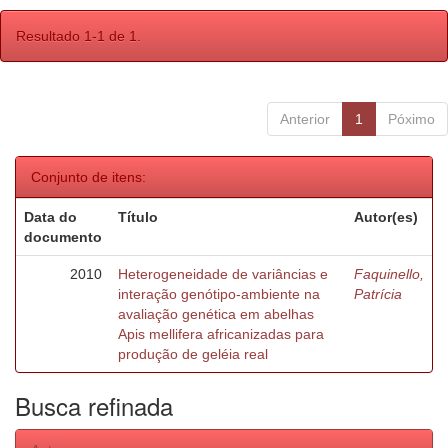
Resultado 1-1 de 1.
Anterior
1
Póximo
Conjunto de itens:
Data do
Título
Autor(es)
documento
2010
Heterogeneidade de variâncias e
Faquinello,
interação genótipo-ambiente na
Patrícia
avaliação genética em abelhas
Apis mellifera africanizadas para
produção de geléia real
Busca refinada