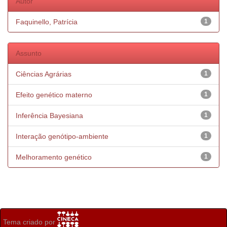
Autor
Faquinello, Patrícia
1
Assunto
Ciências Agrárias
1
Efeito genético materno
1
Inferência Bayesiana
1
Interação genótipo-ambiente
1
Melhoramento genético
1
Tema criado por