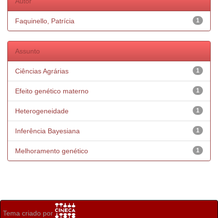
Autor
Faquinello, Patrícia
1
Assunto
Ciências Agrárias
1
Efeito genético materno
1
Heterogeneidade
1
Inferência Bayesiana
1
Melhoramento genético
1
Tema criado por