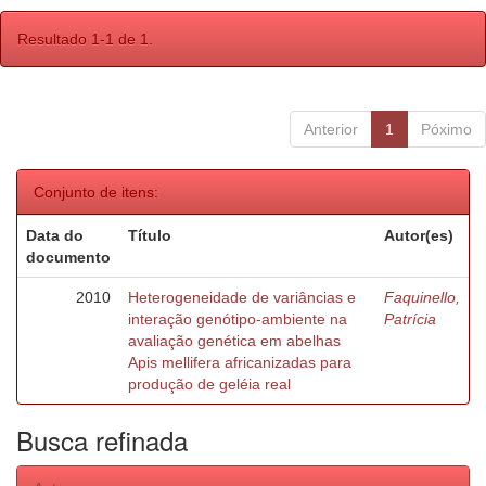
Resultado 1-1 de 1.
Anterior
1
Póximo
Conjunto de itens:
Data do
Título
Autor(es)
documento
2010
Heterogeneidade de variâncias e
Faquinello,
interação genótipo-ambiente na
Patrícia
avaliação genética em abelhas
Apis mellifera africanizadas para
produção de geléia real
Busca refinada