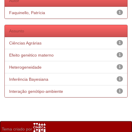
Autor
Faquinello, Patrícia
1
Assunto
Ciências Agrárias
1
Efeito genético materno
1
Heterogeneidade
1
Inferência Bayesiana
1
Interação genótipo-ambiente
1
Tema criado por