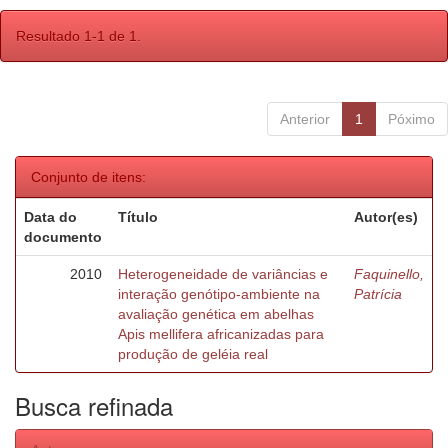
Resultado 1-1 de 1.
Anterior
1
Póximo
Conjunto de itens:
Data do
Título
Autor(es)
documento
2010
Heterogeneidade de variâncias e
Faquinello,
interação genótipo-ambiente na
Patrícia
avaliação genética em abelhas
Apis mellifera africanizadas para
produção de geléia real
Busca refinada