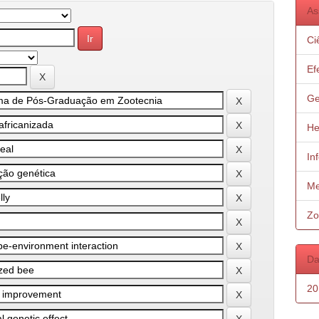
As
Ci
Ef
Ge
He
In
Me
Zo
Da
20