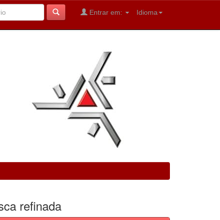
Entrar em:
Idioma
sca refinada