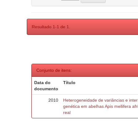
Resultado 1-1 de 1.
Conjunto de itens:
Data do
Título
documento
2010
Heterogeneidade de variâncias e inte
genética em abelhas Apis mellifera af
real