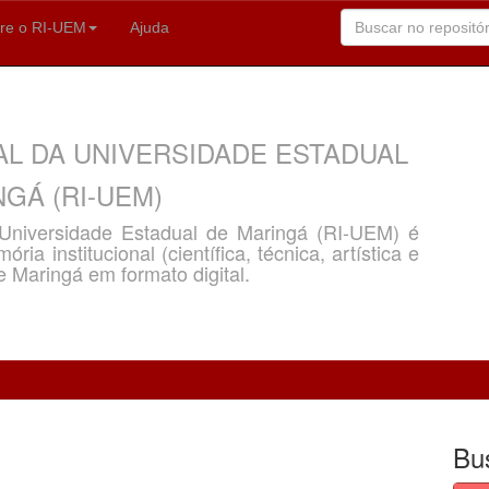
re o RI-UEM
Ajuda
AL DA UNIVERSIDADE ESTADUAL
GÁ (RI-UEM)
a Universidade Estadual de Maringá (RI-UEM) é
ria institucional (científica, técnica, artística e
e Maringá em formato digital.
Bu