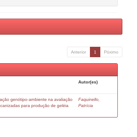
Anterior
1
Póximo
Autor(es)
ração genótipo-ambiente na avaliação
Faquinello,
ricanizadas para produção de geléia
Patrícia