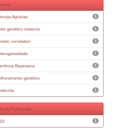
sunto
ências Agrárias
1
eito genético materno
1
netic correlation
1
terogeneidade
1
ferência Bayesiana
1
lhoramento genético
1
otecnia
1
ta de Publicação
10
1