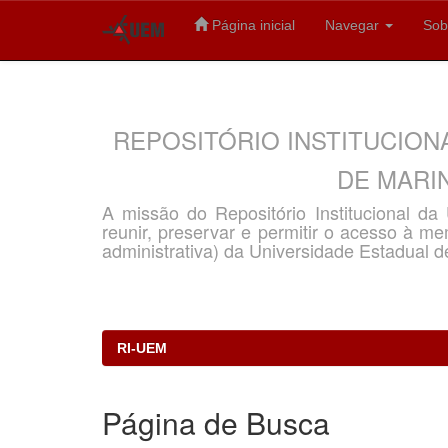
Página inicial
Navegar
Sob
Skip
navigation
REPOSITÓRIO INSTITUCION
DE MARIN
A missão do Repositório Institucional d
reunir, preservar e permitir o acesso à memó
administrativa) da Universidade Estadual d
RI-UEM
Página de Busca