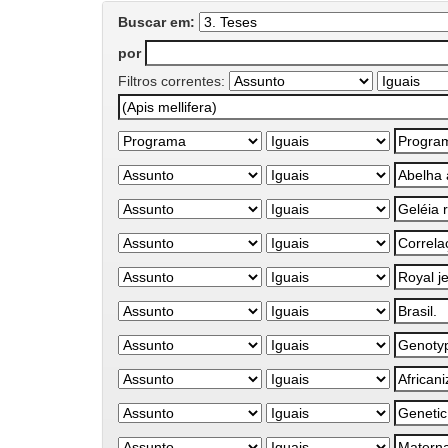
Buscar em:
por
Filtros correntes: