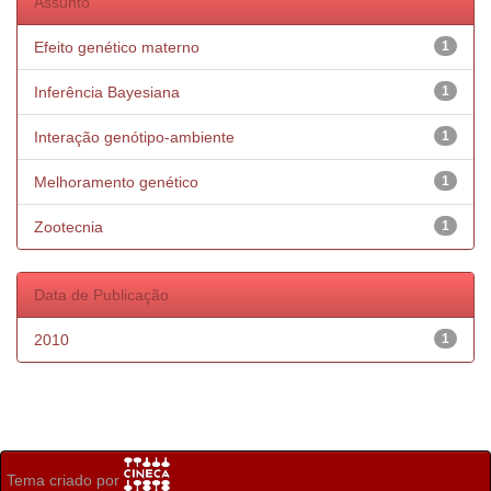
Assunto
Efeito genético materno
1
Inferência Bayesiana
1
Interação genótipo-ambiente
1
Melhoramento genético
1
Zootecnia
1
Data de Publicação
2010
1
Tema criado por