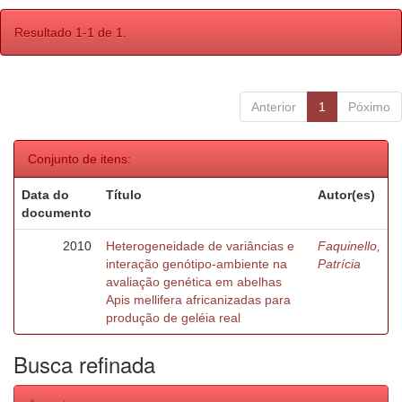
Resultado 1-1 de 1.
Anterior
1
Póximo
Conjunto de itens:
Data do
Título
Autor(es)
documento
2010
Heterogeneidade de variâncias e
Faquinello,
interação genótipo-ambiente na
Patrícia
avaliação genética em abelhas
Apis mellifera africanizadas para
produção de geléia real
Busca refinada