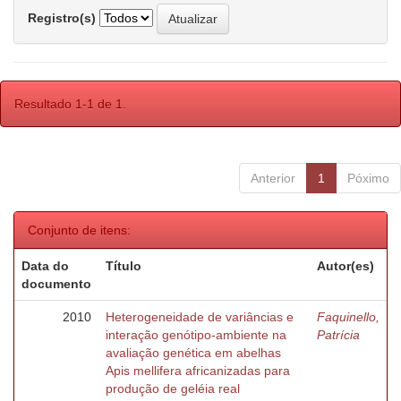
Registro(s)
Resultado 1-1 de 1.
Anterior
1
Póximo
Conjunto de itens:
Data do
Título
Autor(es)
documento
2010
Heterogeneidade de variâncias e
Faquinello,
interação genótipo-ambiente na
Patrícia
avaliação genética em abelhas
Apis mellifera africanizadas para
produção de geléia real