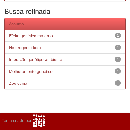
Busca refinada
Assunto
Efeito genético materno
1
Heterogeneidade
1
Interação genótipo-ambiente
1
Melhoramento genético
1
Zootecnia
1
Tema criado por