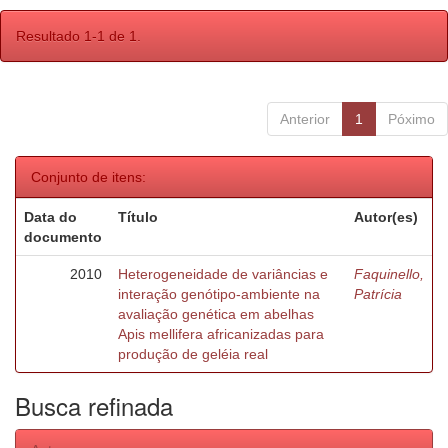
Resultado 1-1 de 1.
Anterior
1
Póximo
Conjunto de itens:
Data do
Título
Autor(es)
documento
2010
Heterogeneidade de variâncias e
Faquinello,
interação genótipo-ambiente na
Patrícia
avaliação genética em abelhas
Apis mellifera africanizadas para
produção de geléia real
Busca refinada