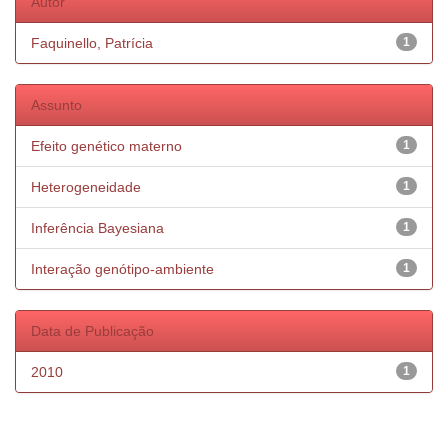
Autor
Faquinello, Patrícia
1
Assunto
Efeito genético materno
1
Heterogeneidade
1
Inferência Bayesiana
1
Interação genótipo-ambiente
1
Data de Publicação
2010
1