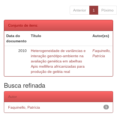
Anterior
1
Póximo
Conjunto de itens:
Data do
Título
Autor(es)
documento
2010
Heterogeneidade de variâncias e
Faquinello,
interação genótipo-ambiente na
Patrícia
avaliação genética em abelhas
Apis mellifera africanizadas para
produção de geléia real
Busca refinada
Autor
Faquinello, Patrícia
1