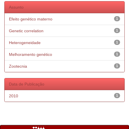
Assunto
Efeito genético materno
1
Genetic correlation
1
Heterogeneidade
1
Melhoramento genético
1
Zootecnia
1
Data de Publicação
2010
1