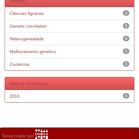
Assunto
Ciências Agrárias
1
Genetic correlation
1
Heterogeneidade
1
Melhoramento genético
1
Zootecnia
1
Data de Publicação
2010
1
Tema criado por