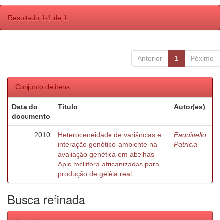
Resultado 1-1 de 1.
Anterior
1
Póximo
Conjunto de itens:
Data do
Título
Autor(es)
documento
2010
Heterogeneidade de variâncias e
Faquinello,
interação genótipo-ambiente na
Patrícia
avaliação genética em abelhas
Apis mellifera africanizadas para
produção de geléia real
Busca refinada