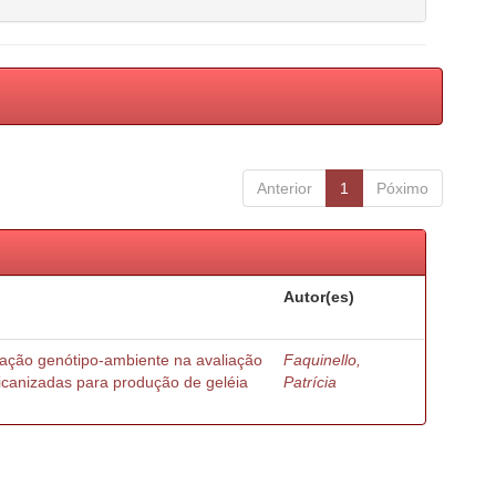
Anterior
1
Póximo
Autor(es)
ração genótipo-ambiente na avaliação
Faquinello,
ricanizadas para produção de geléia
Patrícia