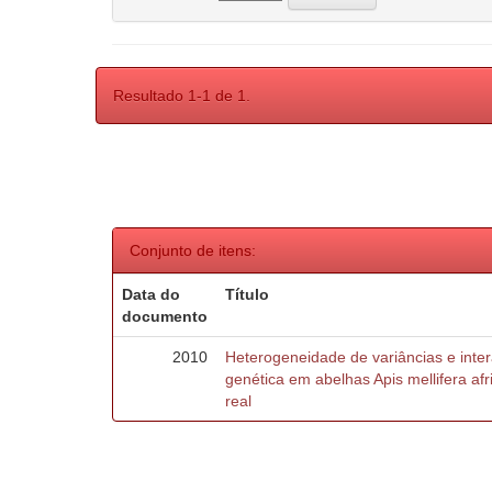
Resultado 1-1 de 1.
Conjunto de itens:
Data do
Título
documento
2010
Heterogeneidade de variâncias e inte
genética em abelhas Apis mellifera af
real