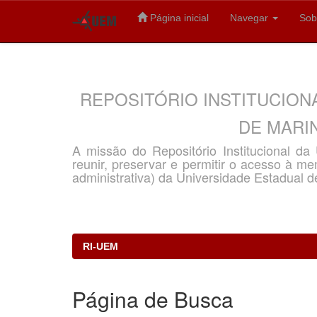
Página inicial
Navegar
Sob
Skip
navigation
REPOSITÓRIO INSTITUCION
DE MARIN
A missão do Repositório Institucional d
reunir, preservar e permitir o acesso à memó
administrativa) da Universidade Estadual d
RI-UEM
Página de Busca