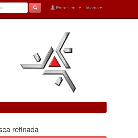
Entrar em:
Idioma
sca refinada