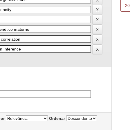
20
por
Ordenar