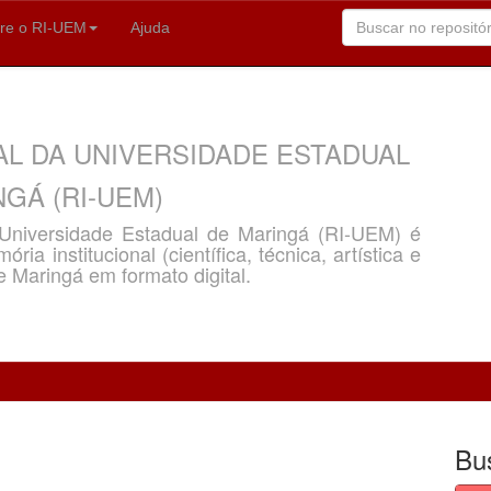
re o RI-UEM
Ajuda
AL DA UNIVERSIDADE ESTADUAL
GÁ (RI-UEM)
a Universidade Estadual de Maringá (RI-UEM) é
ria institucional (científica, técnica, artística e
e Maringá em formato digital.
Bu