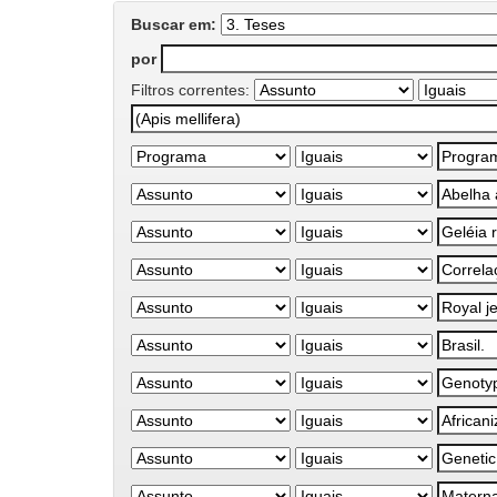
Buscar em:
por
Filtros correntes: