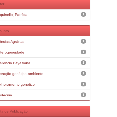
tor
quinello, Patrícia
1
sunto
ências Agrárias
1
terogeneidade
1
ferência Bayesiana
1
teração genótipo-ambiente
1
lhoramento genético
1
otecnia
1
ta de Publicação