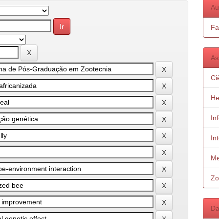
Au
Fa
As
Ci
He
In
In
Me
Zo
Da