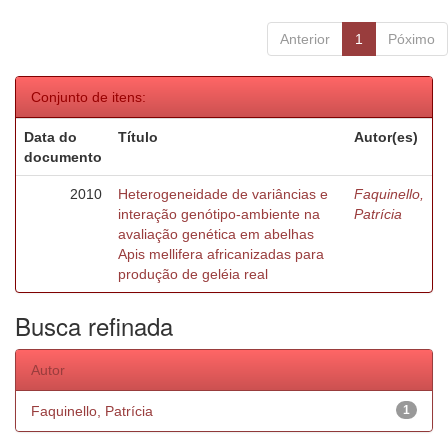
Anterior
1
Póximo
Conjunto de itens:
Data do
Título
Autor(es)
documento
2010
Heterogeneidade de variâncias e
Faquinello,
interação genótipo-ambiente na
Patrícia
avaliação genética em abelhas
Apis mellifera africanizadas para
produção de geléia real
Busca refinada
Autor
Faquinello, Patrícia
1