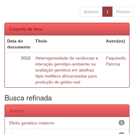
Anterior
1
Póximo
Conjunto de itens:
Data do
Título
Autor(es)
documento
2010
Heterogeneidade de variâncias e
Faquinello,
interação genótipo-ambiente na
Patrícia
avaliação genética em abelhas
Apis mellifera africanizadas para
produção de geléia real
Busca refinada
Assunto
Efeito genético materno
1