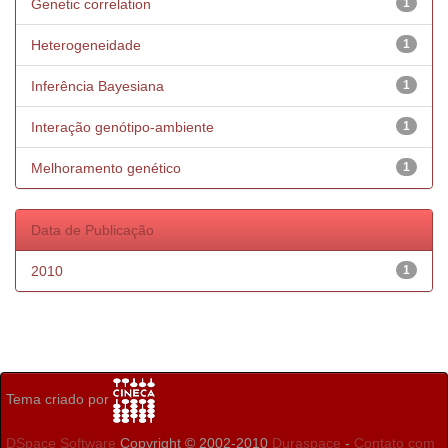
Genetic correlation
1
Heterogeneidade
1
Inferência Bayesiana
1
Interação genótipo-ambiente
1
Melhoramento genético
1
Data de Publicação
2010
1
Tema criado por
DSpace Software
Copyright © 2002-2010
Duraspace
-
Contato com