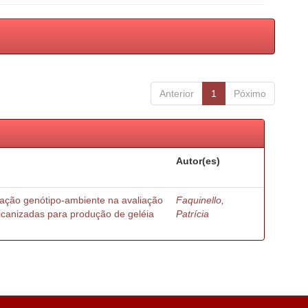
Anterior
1
Póximo
Autor(es)
ração genótipo-ambiente na avaliação
Faquinello,
ricanizadas para produção de geléia
Patrícia