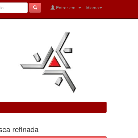
Entrar em:
Idioma
sca refinada