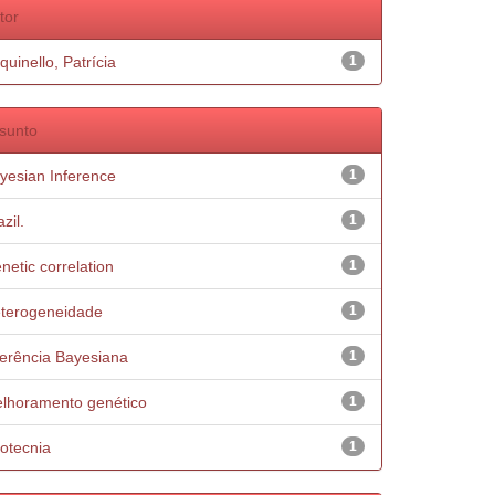
tor
quinello, Patrícia
1
sunto
yesian Inference
1
zil.
1
netic correlation
1
terogeneidade
1
ferência Bayesiana
1
lhoramento genético
1
otecnia
1