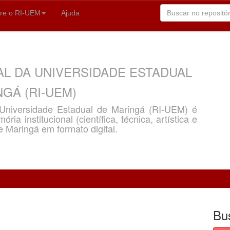
re o RI-UEM
Ajuda
AL DA UNIVERSIDADE ESTADUAL
GÁ (RI-UEM)
a Universidade Estadual de Maringá (RI-UEM) é
ria institucional (científica, técnica, artística e
e Maringá em formato digital.
Bu