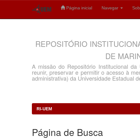
Página inicial
Navegar
Sob
Skip
navigation
REPOSITÓRIO INSTITUCION
DE MARIN
A missão do Repositório Institucional d
reunir, preservar e permitir o acesso à memó
administrativa) da Universidade Estadual d
RI-UEM
Página de Busca