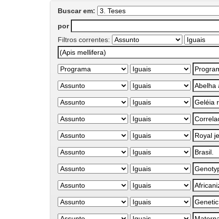
Buscar em:
por
Filtros correntes: