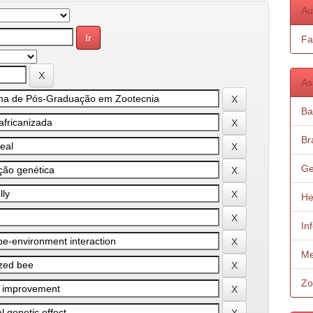
Au
Fa
As
Ba
Bra
Ge
He
In
Me
Zo