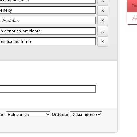
Da
20
por
Ordenar