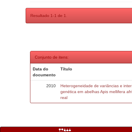
Resultado 1-1 de 1.
Conjunto de itens:
Data do
Título
documento
2010
Heterogeneidade de variâncias e inte
genética em abelhas Apis mellifera af
real