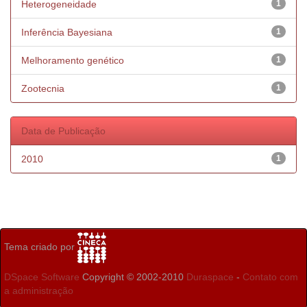
Heterogeneidade
1
Inferência Bayesiana
1
Melhoramento genético
1
Zootecnia
1
Data de Publicação
2010
1
Tema criado por
DSpace Software
Copyright © 2002-2010
Duraspace
-
Contato com
a administração