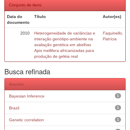
Conjunto de itens:
Data do
Título
Autor(es)
documento
2010
Heterogeneidade de variâncias e
Faquinello,
interação genótipo-ambiente na
Patrícia
avaliação genética em abelhas
Apis mellifera africanizadas para
produção de geléia real
Busca refinada
Assunto
Bayesian Inference
1
Brazil.
1
Genetic correlation
1