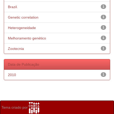
Brazil.
1
Genetic correlation
1
Heterogeneidade
1
Melhoramento genético
1
Zootecnia
1
Data de Publicação
2010
1
Tema criado por