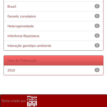
Brazil.
1
Genetic correlation
1
Heterogeneidade
1
Inferência Bayesiana
1
Interação genótipo-ambiente
1
Data de Publicação
2010
1
Tema criado por