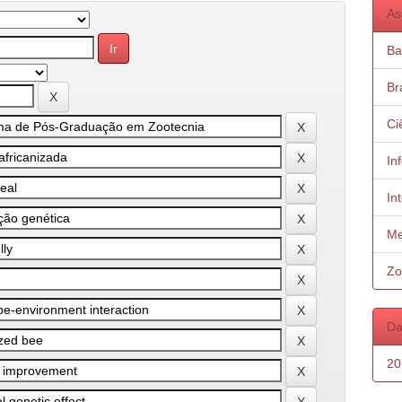
As
Ba
Bra
Ci
In
In
Me
Zo
Da
20