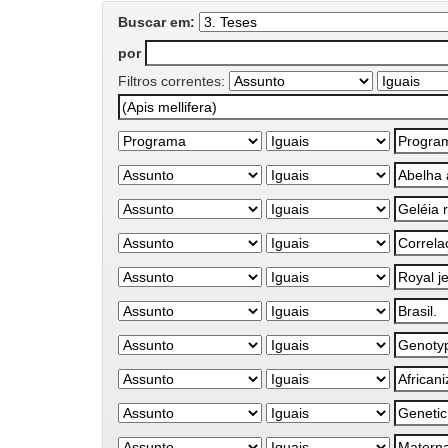
Buscar em:
por
Filtros correntes: