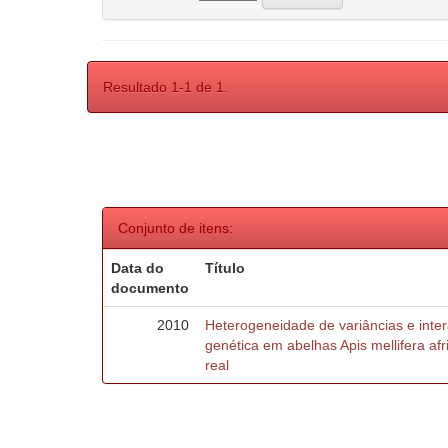
Resultado 1-1 de 1.
Conjunto de itens:
Data do
Título
documento
2010
Heterogeneidade de variâncias e inte
genética em abelhas Apis mellifera af
real