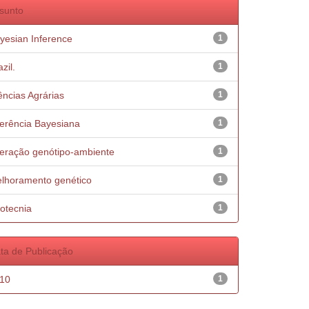
sunto
yesian Inference
1
zil.
1
ências Agrárias
1
ferência Bayesiana
1
teração genótipo-ambiente
1
lhoramento genético
1
otecnia
1
ta de Publicação
10
1