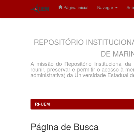
Página inicial
Navegar
Sob
Skip
navigation
REPOSITÓRIO INSTITUCION
DE MARIN
A missão do Repositório Institucional d
reunir, preservar e permitir o acesso à memó
administrativa) da Universidade Estadual d
RI-UEM
Página de Busca