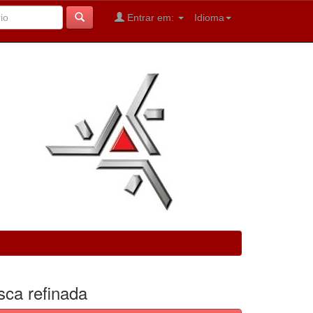
Entrar em:
Idioma
sca refinada