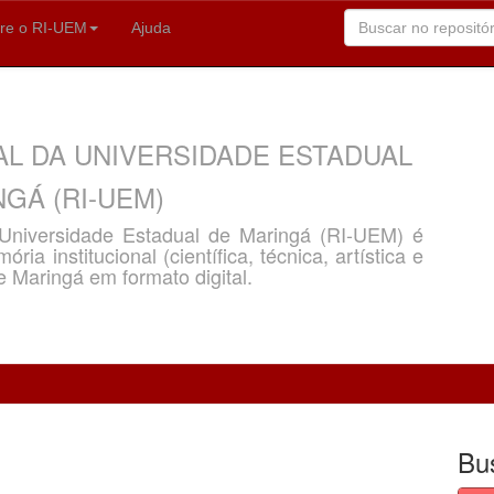
re o RI-UEM
Ajuda
AL DA UNIVERSIDADE ESTADUAL
GÁ (RI-UEM)
a Universidade Estadual de Maringá (RI-UEM) é
ria institucional (científica, técnica, artística e
e Maringá em formato digital.
Bu