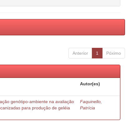
Anterior
1
Póximo
Autor(es)
ração genótipo-ambiente na avaliação
Faquinello,
ricanizadas para produção de geléia
Patrícia