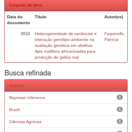
Conjunto de itens:
Data do
Título
Autor(es)
documento
2010
Heterogeneidade de variâncias e
Faquinello,
interação genótipo-ambiente na
Patrícia
avaliação genética em abelhas
Apis mellifera africanizadas para
produção de geléia real
Busca refinada
Assunto
Bayesian Inference
1
Brazil.
1
Ciências Agrárias
1