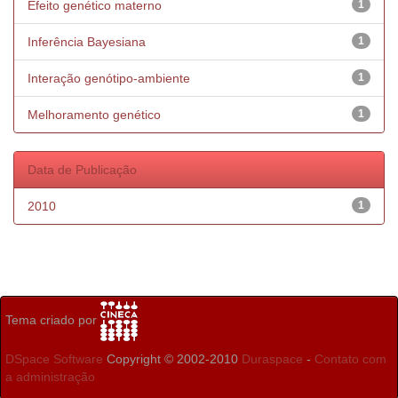
Efeito genético materno
1
Inferência Bayesiana
1
Interação genótipo-ambiente
1
Melhoramento genético
1
Data de Publicação
2010
1
Tema criado por
DSpace Software
Copyright © 2002-2010
Duraspace
-
Contato com
a administração