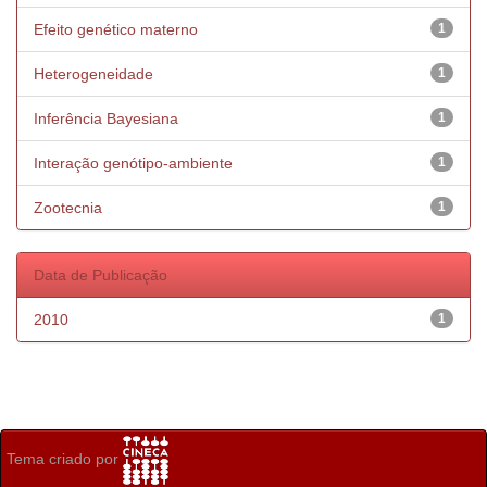
Efeito genético materno
1
Heterogeneidade
1
Inferência Bayesiana
1
Interação genótipo-ambiente
1
Zootecnia
1
Data de Publicação
2010
1
Tema criado por