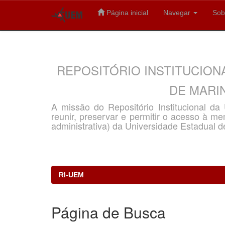
Página inicial
Navegar
Sob
Skip
navigation
REPOSITÓRIO INSTITUCION
DE MARIN
A missão do Repositório Institucional d
reunir, preservar e permitir o acesso à memó
administrativa) da Universidade Estadual d
RI-UEM
Página de Busca