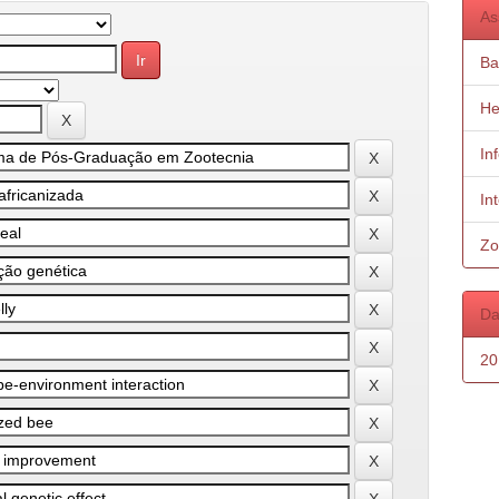
As
Ba
He
In
In
Zo
Da
20