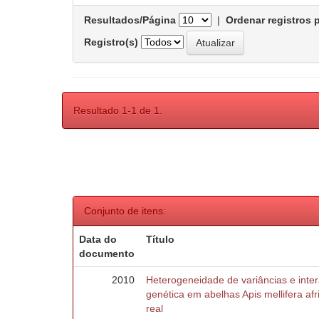
Resultados/Página
|
Ordenar registros 
Registro(s)
Resultado 1-1 de 1.
Conjunto de itens:
Data do
Título
documento
2010
Heterogeneidade de variâncias e inte
genética em abelhas Apis mellifera af
real