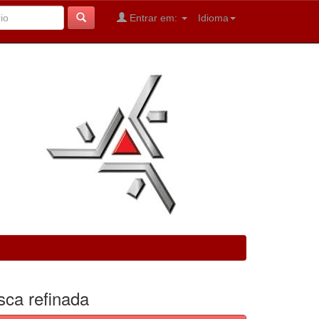
Entrar em:
Idioma
sca refinada