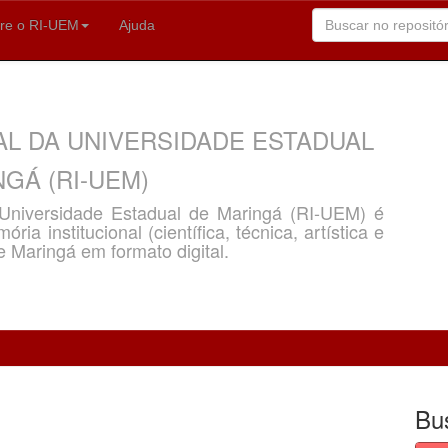
re o RI-UEM
Ajuda
AL DA UNIVERSIDADE ESTADUAL
GÁ (RI-UEM)
a Universidade Estadual de Maringá (RI-UEM) é
ria institucional (científica, técnica, artística e
e Maringá em formato digital.
Bu