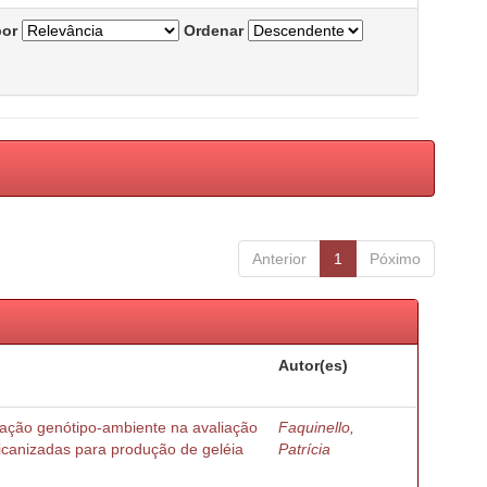
por
Ordenar
Anterior
1
Póximo
Autor(es)
ração genótipo-ambiente na avaliação
Faquinello,
ricanizadas para produção de geléia
Patrícia