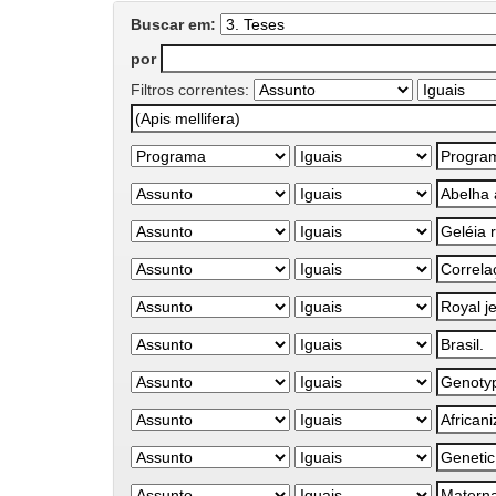
Buscar em:
por
Filtros correntes: