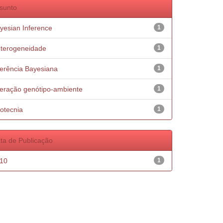
sunto
yesian Inference
1
terogeneidade
1
ferência Bayesiana
1
teração genótipo-ambiente
1
otecnia
1
ta de Publicação
10
1