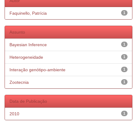
Autor
Faquinello, Patrícia
1
Assunto
Bayesian Inference
1
Heterogeneidade
1
Interação genótipo-ambiente
1
Zootecnia
1
Data de Publicação
2010
1