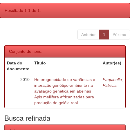
Resultado 1-1 de 1.
Anterior
1
Póximo
Conjunto de itens:
Data do
Título
Autor(es)
documento
2010
Heterogeneidade de variâncias e
Faquinello,
interação genótipo-ambiente na
Patrícia
avaliação genética em abelhas
Apis mellifera africanizadas para
produção de geléia real
Busca refinada