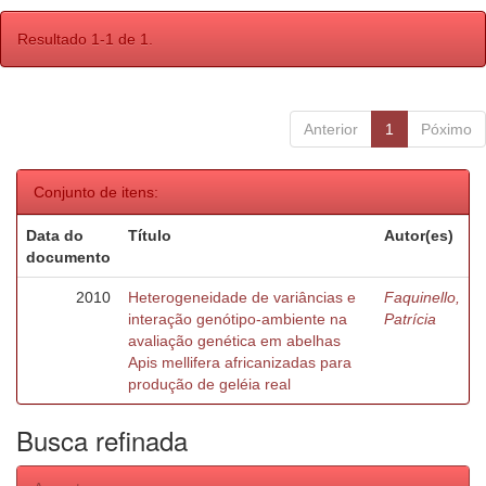
Resultado 1-1 de 1.
Anterior
1
Póximo
Conjunto de itens:
Data do
Título
Autor(es)
documento
2010
Heterogeneidade de variâncias e
Faquinello,
interação genótipo-ambiente na
Patrícia
avaliação genética em abelhas
Apis mellifera africanizadas para
produção de geléia real
Busca refinada