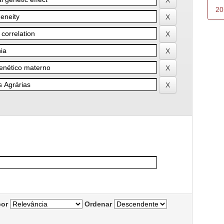
20
por
Ordenar