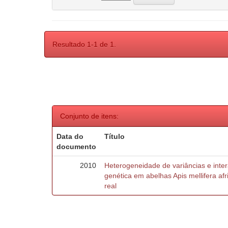
Resultado 1-1 de 1.
Conjunto de itens:
Data do
Título
documento
2010
Heterogeneidade de variâncias e inte
genética em abelhas Apis mellifera af
real