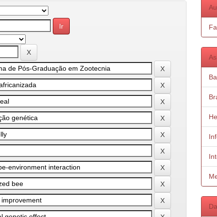
Au
Fa
As
Ba
Bra
He
In
In
Me
Da