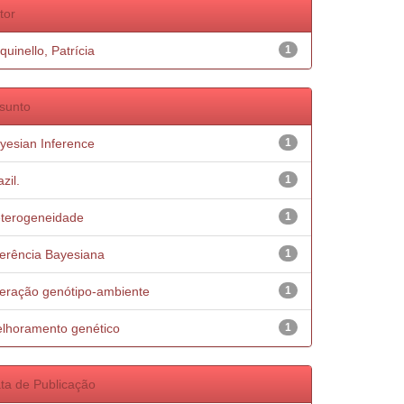
tor
quinello, Patrícia
1
sunto
yesian Inference
1
zil.
1
terogeneidade
1
ferência Bayesiana
1
teração genótipo-ambiente
1
lhoramento genético
1
ta de Publicação