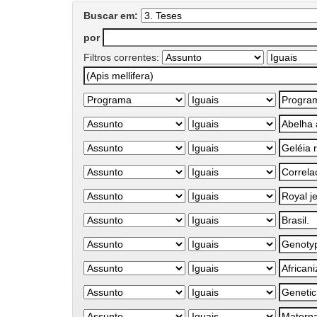
Buscar em:
por
Filtros correntes: