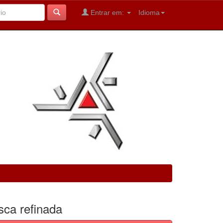
Entrar em:
Idioma
sca refinada