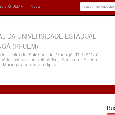
re o RI-UEM
Ajuda
AL DA UNIVERSIDADE ESTADUAL
GÁ (RI-UEM)
a Universidade Estadual de Maringá (RI-UEM) é
ria institucional (científica, técnica, artística e
e Maringá em formato digital.
Bu