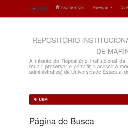
Página inicial
Navegar
Sob
Skip
navigation
REPOSITÓRIO INSTITUCION
DE MARIN
A missão do Repositório Institucional d
reunir, preservar e permitir o acesso à memó
administrativa) da Universidade Estadual d
RI-UEM
Página de Busca