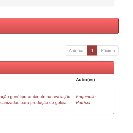
Anterior
1
Póximo
Autor(es)
ração genótipo-ambiente na avaliação
Faquinello,
ricanizadas para produção de geléia
Patrícia