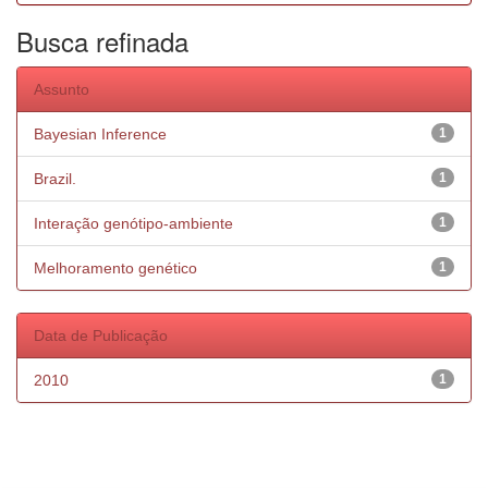
Busca refinada
Assunto
Bayesian Inference
1
Brazil.
1
Interação genótipo-ambiente
1
Melhoramento genético
1
Data de Publicação
2010
1