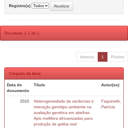
Registro(s)
Resultado 1-1 de 1.
Anterior
1
Póximo
Conjunto de itens:
Data do
Título
Autor(es)
documento
2010
Heterogeneidade de variâncias e
Faquinello,
interação genótipo-ambiente na
Patrícia
avaliação genética em abelhas
Apis mellifera africanizadas para
produção de geléia real