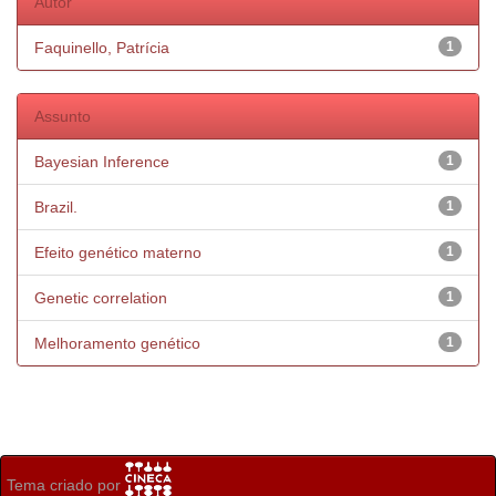
Autor
Faquinello, Patrícia
1
Assunto
Bayesian Inference
1
Brazil.
1
Efeito genético materno
1
Genetic correlation
1
Melhoramento genético
1
Tema criado por