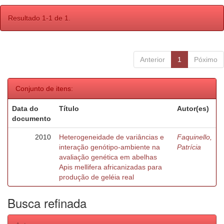
Resultado 1-1 de 1.
Anterior
1
Póximo
Conjunto de itens:
Data do
Título
Autor(es)
documento
2010
Heterogeneidade de variâncias e
Faquinello,
interação genótipo-ambiente na
Patrícia
avaliação genética em abelhas
Apis mellifera africanizadas para
produção de geléia real
Busca refinada