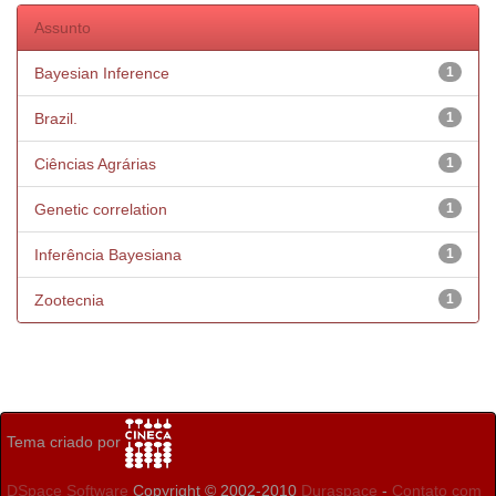
Assunto
Bayesian Inference
1
Brazil.
1
Ciências Agrárias
1
Genetic correlation
1
Inferência Bayesiana
1
Zootecnia
1
Tema criado por
DSpace Software
Copyright © 2002-2010
Duraspace
-
Contato com