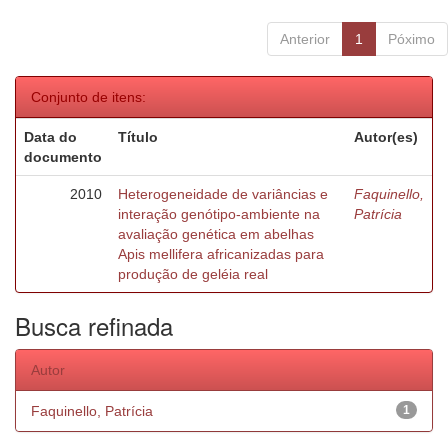
Anterior
1
Póximo
Conjunto de itens:
Data do
Título
Autor(es)
documento
2010
Heterogeneidade de variâncias e
Faquinello,
interação genótipo-ambiente na
Patrícia
avaliação genética em abelhas
Apis mellifera africanizadas para
produção de geléia real
Busca refinada
Autor
Faquinello, Patrícia
1