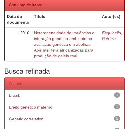
Conjunto de itens:
Data do
Título
Autor(es)
documento
2010
Heterogeneidade de variâncias e
Faquinello,
interação genótipo-ambiente na
Patrícia
avaliação genética em abelhas
Apis mellifera africanizadas para
produção de geléia real
Busca refinada
Assunto
Brazil.
1
Efeito genético materno
1
Genetic correlation
1