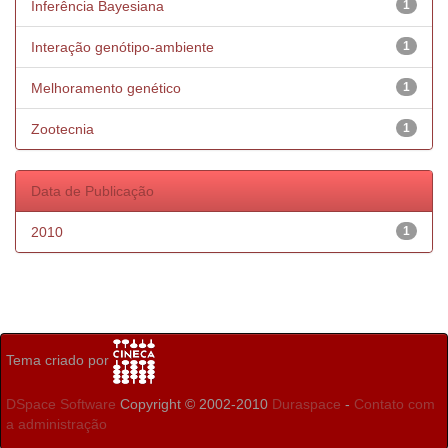
Inferência Bayesiana
1
Interação genótipo-ambiente
1
Melhoramento genético
1
Zootecnia
1
Data de Publicação
2010
1
Tema criado por
DSpace Software
Copyright © 2002-2010
Duraspace
-
Contato com
a administração