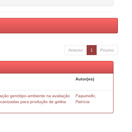
Anterior
1
Póximo
Autor(es)
ração genótipo-ambiente na avaliação
Faquinello,
ricanizadas para produção de geléia
Patrícia