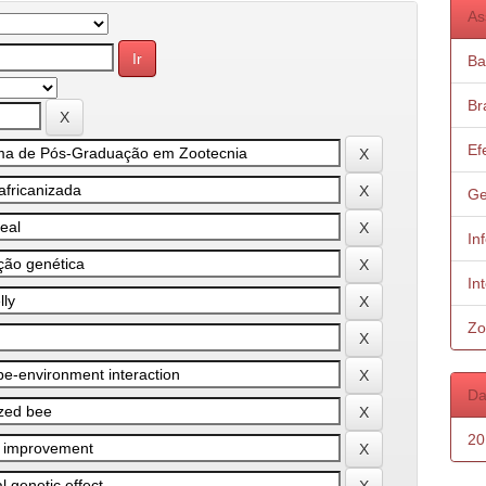
As
Ba
Bra
Ef
Ge
In
In
Zo
Da
20