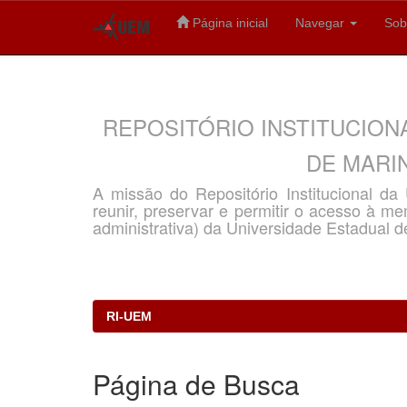
Página inicial
Navegar
Sob
Skip
navigation
REPOSITÓRIO INSTITUCION
DE MARIN
A missão do Repositório Institucional d
reunir, preservar e permitir o acesso à memó
administrativa) da Universidade Estadual d
RI-UEM
Página de Busca