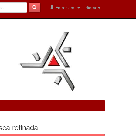
Entrar em:
Idioma
sca refinada