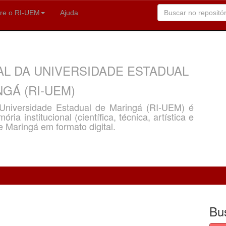
re o RI-UEM
Ajuda
AL DA UNIVERSIDADE ESTADUAL
GÁ (RI-UEM)
a Universidade Estadual de Maringá (RI-UEM) é
ria institucional (científica, técnica, artística e
e Maringá em formato digital.
Bu