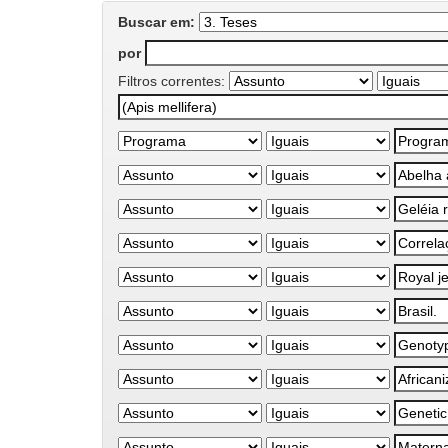
Buscar em:
por
Filtros correntes: