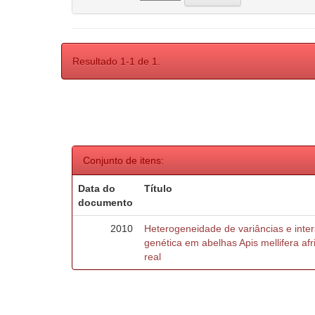
Resultado 1-1 de 1.
Conjunto de itens:
Data do
Título
documento
2010
Heterogeneidade de variâncias e inte
genética em abelhas Apis mellifera af
real