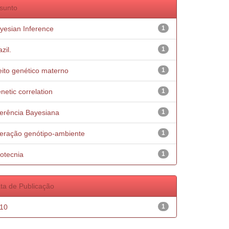
sunto
yesian Inference
1
zil.
1
eito genético materno
1
netic correlation
1
ferência Bayesiana
1
teração genótipo-ambiente
1
otecnia
1
ta de Publicação
10
1