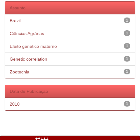
Assunto
Brazil.
1
Ciências Agrárias
1
Efeito genético materno
1
Genetic correlation
1
Zootecnia
1
Data de Publicação
2010
1