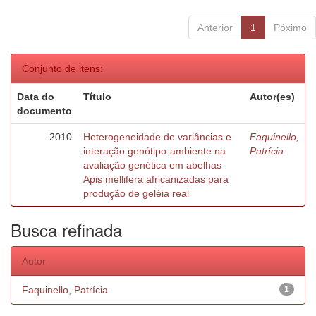
Anterior
1
Póximo
Conjunto de itens:
Data do
Título
Autor(es)
documento
2010
Heterogeneidade de variâncias e
Faquinello,
interação genótipo-ambiente na
Patrícia
avaliação genética em abelhas
Apis mellifera africanizadas para
produção de geléia real
Busca refinada
Autor
Faquinello, Patrícia
1