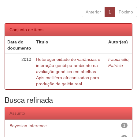
Anterior
1
Póximo
Conjunto de itens:
Data do
Título
Autor(es)
documento
2010
Heterogeneidade de variâncias e
Faquinello,
interação genótipo-ambiente na
Patrícia
avaliação genética em abelhas
Apis mellifera africanizadas para
produção de geléia real
Busca refinada
Assunto
Bayesian Inference
1