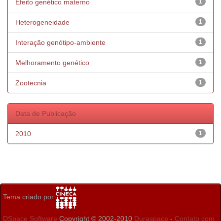
Efeito genético materno
1
Heterogeneidade
1
Interação genótipo-ambiente
1
Melhoramento genético
1
Zootecnia
1
Data de Publicação
2010
1
Tema criado por
DSpace Software
Copyright © 2002-2010
Duraspace
-
Contato com