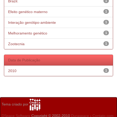
Brazil.
1
Efeito genético materno
1
Interação genótipo-ambiente
1
Melhoramento genético
1
Zootecnia
1
Data de Publicação
2010
1
Tema criado por
DSpace Software
Copyright © 2002-2010
Duraspace
-
Contato com