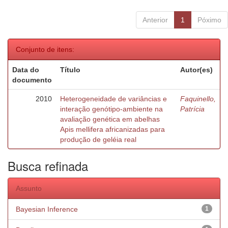
Anterior
1
Póximo
Conjunto de itens:
Data do
Título
Autor(es)
documento
2010
Heterogeneidade de variâncias e
Faquinello,
interação genótipo-ambiente na
Patrícia
avaliação genética em abelhas
Apis mellifera africanizadas para
produção de geléia real
Busca refinada
Assunto
Bayesian Inference
1